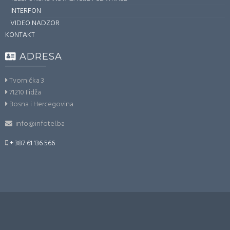
INTERFON
VIDEO NADZOR
KONTAKT
ADRESA
Tvornička 3
71210 Ilidža
Bosna i Hercegovina
info@infotel.ba
+ 387 61 136 566