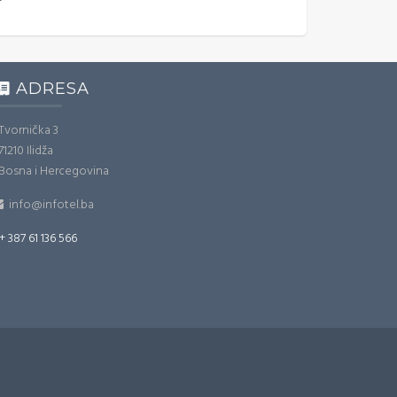
ADRESA
Tvornička 3
71210 Ilidža
Bosna i Hercegovina
info@infotel.ba
+ 387 61 136 566