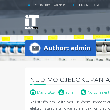
71210 Ilidža, Tvornička 3
+387 61 136 566
Author:
admin
NUDIMO CJELOKUPAN 
May 8, 2024
admin
No Comment
Naš stručni tim vješto radi u kućnom i komercija
elektroinstalacija u novogradnji ili pak komplet